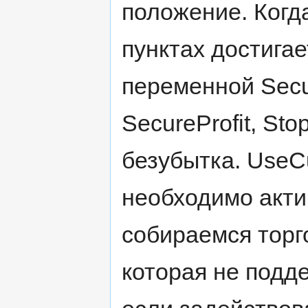
положение. Когд
пунктах достигае
переменной Secur
SecureProfit, St
безубытка. UseC
необходимо акти
собираемся торг
которая не подд