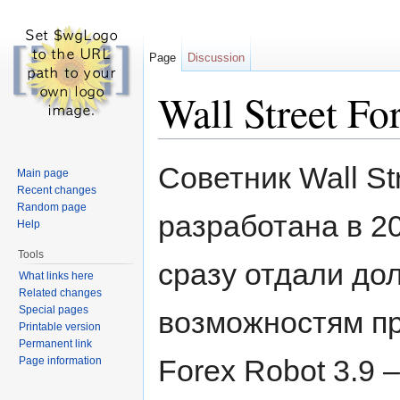
Page
Discussion
Wall Street Fo
Jump to:
navigation
,
search
Советник Wall St
Main page
Recent changes
Random page
разработана в 20
Help
Tools
сразу отдали до
What links here
Related changes
Special pages
возможностям пр
Printable version
Permanent link
Forex Robot 3.9
Page information