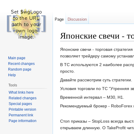
Page
Discussion
Японские свечи - т
Jump to:
navigation
,
search
Японские свечи - торговая стратегия
позволяет трейдеру самому устанавл
Main page
Recent changes
В ТС используются 2 наиболее распр
Random page
просто.
Help
Давайте рассмотрим суть стратегии.
Tools
Условия торговли по ТС “Утренняя з
What links here
Временной интервал – М30, Н1.
Related changes
Special pages
Рекомендуемый брокер - RoboForex 
Printable version
Permanent link
Page information
Стоп приказы – StopLoss всегда выс
открываем длинную. О TakeProfit чит