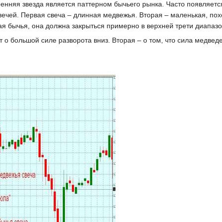
ренняя звезда является паттерном бычьего рынка. Часто появляет
ечей. Первая свеча – длинная медвежья. Вторая – маленькая, похо
ная бычья, она должна закрыться примерно в верхней трети диапаз
т о большой силе разворота вниз. Вторая – о том, что сила медвед