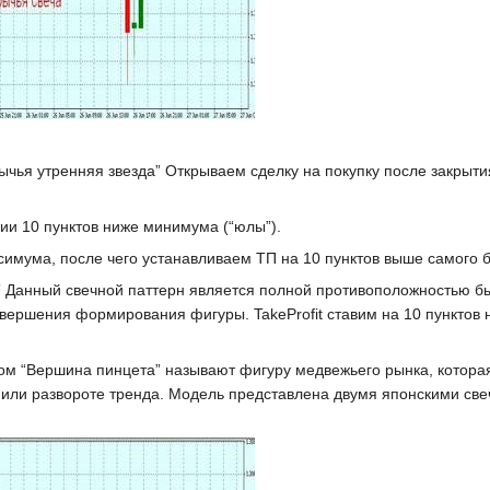
чья утренняя звезда” Открываем сделку на покупку после закрытия т
ии 10 пунктов ниже минимума (“юлы”).
симума, после чего устанавливаем ТП на 10 пунктов выше самого б
” Данный свечной паттерн является полной противоположностью бы
вершения формирования фигуры. TakeProfit ставим на 10 пунктов 
ом “Вершина пинцета” называют фигуру медвежьего рынка, которая
 или развороте тренда. Модель представлена двумя японскими све