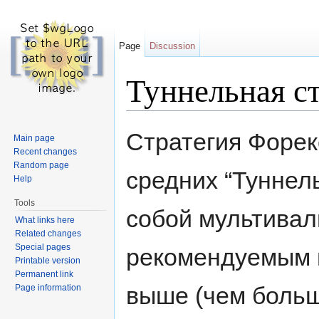
Page
Discussion
Туннельная ст
Jump to:
navigation
,
search
Стратегия Форек
Main page
Recent changes
Random page
средних “Туннел
Help
Tools
собой мультивал
What links here
Related changes
Special pages
рекомендуемым 
Printable version
Permanent link
выше (чем боль
Page information