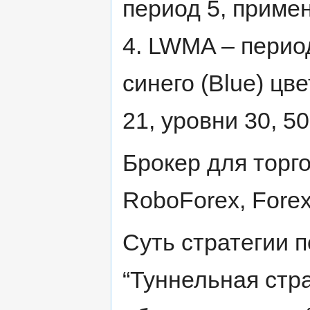
период 5, примени
4. LWMA – период
синего (Blue) цв
21, уровни 30, 50
Брокер для торго
RoboForex, Fore
Суть стратегии 
“Туннельная стра