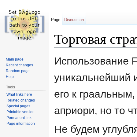
Page
Discussion
Торговая стр
Jump to:
navigation
,
search
Использование F
Main page
Recent changes
Random page
уникальнейший и
Help
Tools
его к граальным,
What links here
Related changes
Special pages
априори, но то чт
Printable version
Permanent link
Page information
Не будем углубл