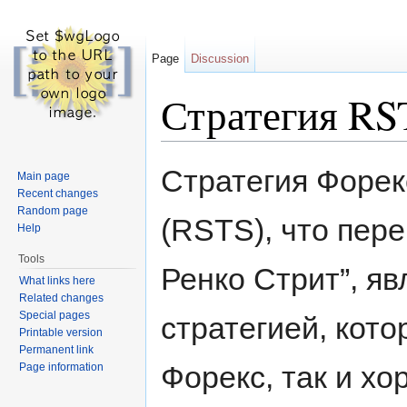
Page
Discussion
Стратегия RS
Jump to:
navigation
,
search
Стратегия Форекс
Main page
Recent changes
Random page
(RSTS), что пере
Help
Tools
Ренко Стрит”, я
What links here
Related changes
Special pages
стратегией, кото
Printable version
Permanent link
Форекс, так и х
Page information