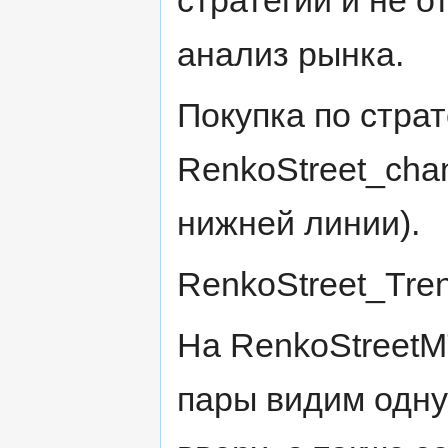
стратегии и не о
анализ рынка.
Покупка по стра
RenkoStreet_cha
нижней линии).
RenkoStreet_Tren
На RenkoStreet
пары видим одну