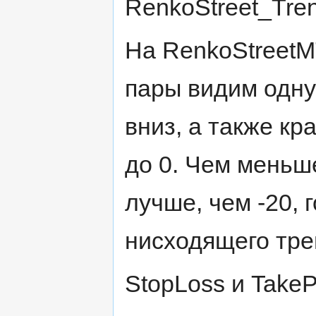
RenkoStreet_Tren
На RenkoStreet
пары видим одну
вниз, а также кр
до 0. Чем меньше
лучше, чем -20, 
нисходящего тре
StopLoss и TakeP