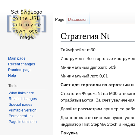
Page
Discussion
Стратегия Nt
Jump to:
navigation
,
search
Таймфрейм: m30
Инструмент: Все торговые инструме
Main page
Recent changes
Минимальный депозит: 50$
Random page
Help
Минимальный лот: 0,01
Счет для торговли по стратегии 
Tools
What links here
Стратегии Форекс Nt на М30 относя
Related changes
отрабатываются. За счет увеличения
Special pages
Давайте рассмотрим пример ее рабо
Printable version
Permanent link
Для торговли по системе нужно уст
Page information
индикатор Hist StepMA Stoch и инди
Покупка