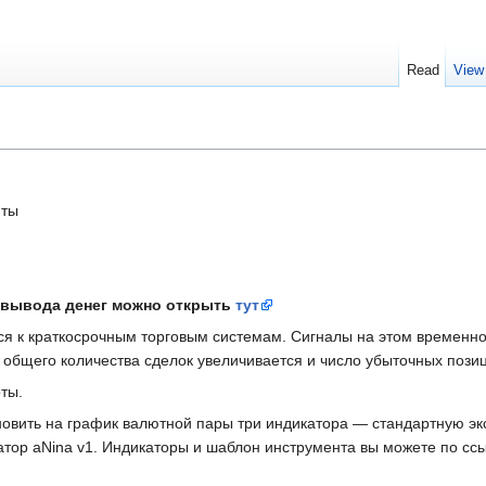
Read
View
нты
и вывода денег можно открыть
тут
тся к краткосрочным торговым системам. Сигналы на этом временн
 общего количества сделок увеличивается и число убыточных пози
ты.
ановить на график валютной пары три индикатора — стандартную 
катор aNina v1. Индикаторы и шаблон инструмента вы можете по сс