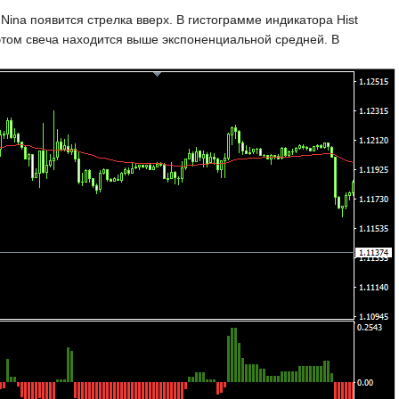
Nina появится стрелка вверх. В гистограмме индикатора Hist
 этом свеча находится выше экспоненциальной средней. В