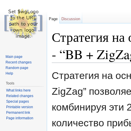
Page
Discussion
Стратегия на
- “BB + ZigZa
Main page
Recent changes
Jump to:
navigation
,
search
Random page
Стратегия на ос
Help
Tools
ZigZag” позволяе
What links here
Related changes
Special pages
комбинируя эти 
Printable version
Permanent link
Page information
количество приб