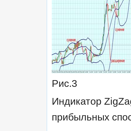
Рис.3
Индикатор ZigZa
прибыльных спос