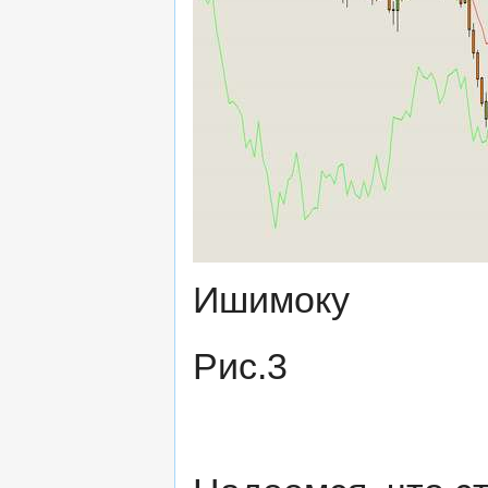
Ишимоку
Рис.3