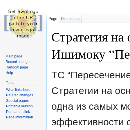
Page
Discussion
Стратегия на 
Ишимоку “Пе
Main page
Recent changes
Jump to:
navigation
,
search
Random page
ТС “Пересечение
Help
Tools
Стратегии на ос
What links here
Related changes
Special pages
одна из самых м
Printable version
Permanent link
Page information
эффективности с