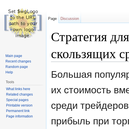
Page
Discussion
Стратегия дл
скользящих с
Main page
Recent changes
Jump to:
navigation
,
search
Random page
Большая популя
Help
Tools
их стоимость вме
What links here
Related changes
Special pages
среди трейдеров
Printable version
Permanent link
Page information
прибыль при тор