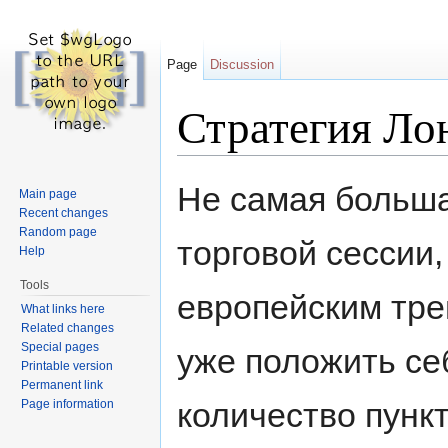
Page
Discussion
Стратегия Ло
Jump to:
navigation
,
search
Не самая больша
Main page
Recent changes
Random page
торговой сессии
Help
Tools
европейским тре
What links here
Related changes
Special pages
уже положить се
Printable version
Permanent link
количество пунк
Page information