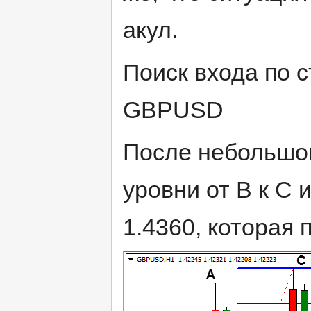
акул.
Поиск входа по с
GBPUSD
После небольшог
уровни от В к С 
1.4360, которая 