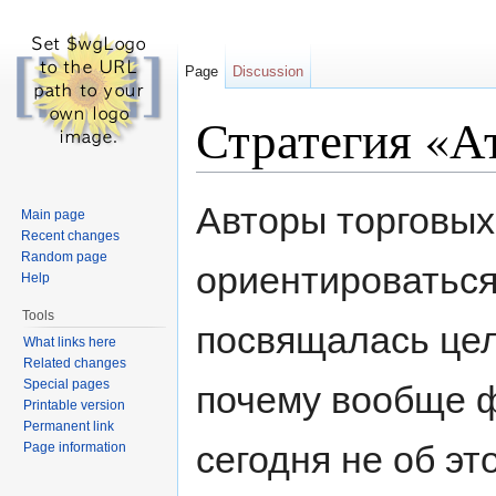
Page
Discussion
Стратегия «А
Jump to:
navigation
,
search
Авторы торговых
Main page
Recent changes
Random page
ориентироваться
Help
Tools
посвящалась цел
What links here
Related changes
Special pages
почему вообще ф
Printable version
Permanent link
сегодня не об эт
Page information