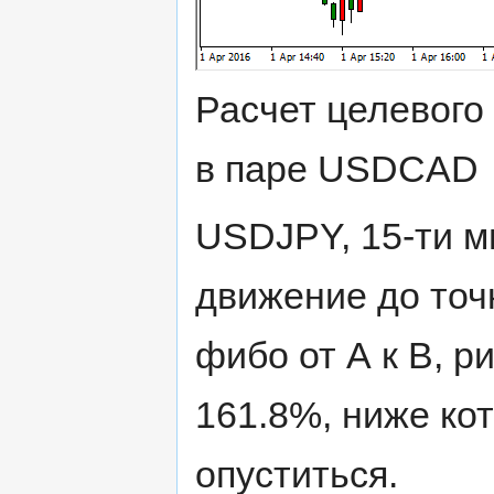
Расчет целевого 
в паре USDCAD
USDJPY, 15-ти м
движение до точк
фибо от А к В, р
161.8%, ниже ко
опуститься.