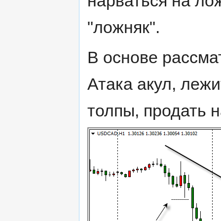
нарваться на ло
"ложняк".
В основе рассма
Атака акул, леж
толпы, продать н