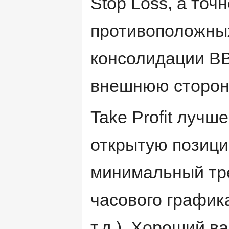
Stop Loss, а точ
противоположных
консолидации ВВ
внешнюю сторон
Take Profit лучш
открытую позици
минимальный тре
часового графика
т.д.). Хороший в