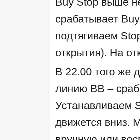
Buy Stop выше не
срабатывает Buy
подтягиваем Stop
открытия). На от
В 22.00 того же
линию ВВ – срабо
Устанавливаем S
движется вниз. 
вручную или вос