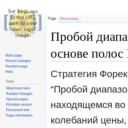
Page
Discussion
Пробой диапаз
основе полос
Main page
Recent changes
Jump to:
navigation
,
search
Random page
Стратегия Форек
Help
Tools
“Пробой диапазон
What links here
Related changes
Special pages
находящемся во 
Printable version
Permanent link
Page information
колебаний цены,